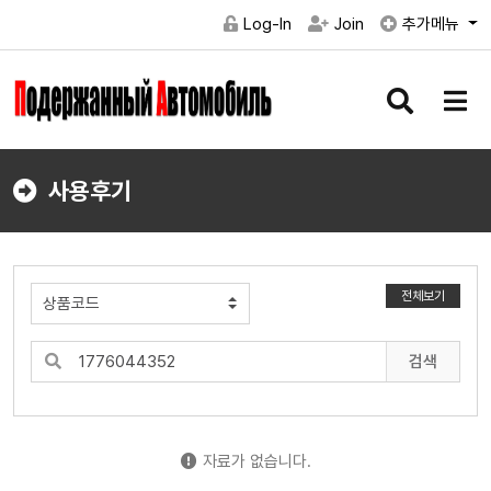
Log-In
Join
추가메뉴
검
메
색
뉴
버
버
튼
튼
사용후기
전체보기
검색
자료가 없습니다.