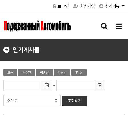
로그인
회원가입
추가메뉴
검
메
색
뉴
버
버
튼
튼
인기게시물
오늘
일주일
이번달
지난달
1개월
-
조회하기