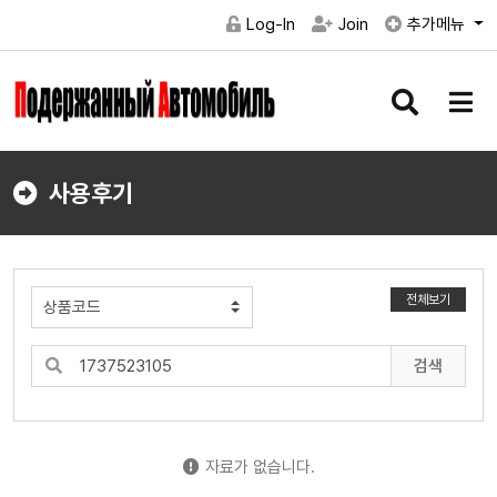
Log-In
Join
추가메뉴
검
메
색
뉴
버
버
튼
튼
사용후기
전체보기
검색
자료가 없습니다.