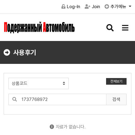
Log-In
Join
추가메뉴
검
메
색
뉴
버
버
튼
튼
사용후기
전체보기
검색
자료가 없습니다.