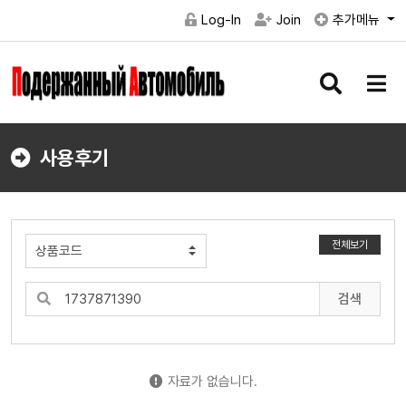
Log-In
Join
추가메뉴
검
메
색
뉴
버
버
튼
튼
사용후기
전체보기
검색
자료가 없습니다.