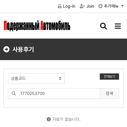
Log-In
Join
추가메뉴
검
메
색
뉴
버
버
튼
튼
사용후기
전체보기
검색
자료가 없습니다.