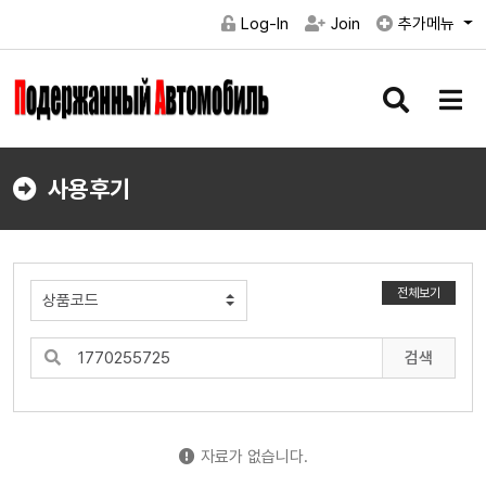
Log-In
Join
추가메뉴
검
메
색
뉴
버
버
튼
튼
사용후기
전체보기
검색
자료가 없습니다.