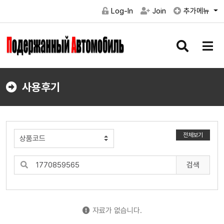
Log-In
Join
추가메뉴
검
메
색
뉴
버
버
튼
튼
사용후기
전체보기
검색
자료가 없습니다.