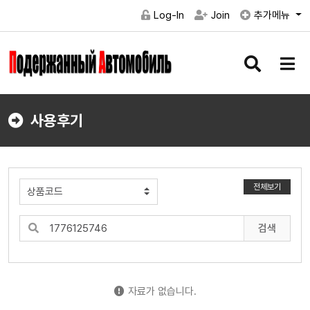
Log-In
Join
추가메뉴
검
메
색
뉴
버
버
튼
튼
사용후기
전체보기
검색
자료가 없습니다.