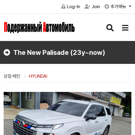
Log-In
Join
추가메뉴
검
메
색
뉴
버
버
튼
튼
The New Palisade (23y~now)
상점 메인
HYUNDAI