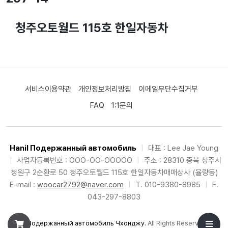
청주오토월드 115호 한일자동차
서비스이용약관
개인정보처리방침
이메일무단수집거부
FAQ
1:1문의
Hanil Подержанный автомобиль
|
대표 : Lee Jae Young
|
사업자등록번호 : OOO-OO-OOOOO
|
주소 : 28310 충북 청주시
청원구 2순환로 50 청주오토월드 115호 한일자동차매매상사 (율량동)
E-mail :
woocar2792@naver.com
|
T. 010-9380-8985
|
F.
043-297-8803
©
Подержанный автомобиль Чхонджу
. All Rights Reserved.