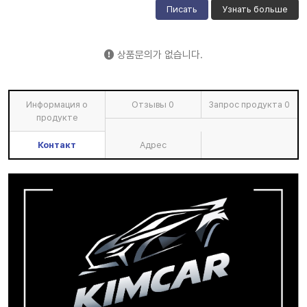
Писать
Узнать больше
상품문의가 없습니다.
Информация о
Отзывы
0
Запрос продукта
0
продукте
Контакт
Адрес