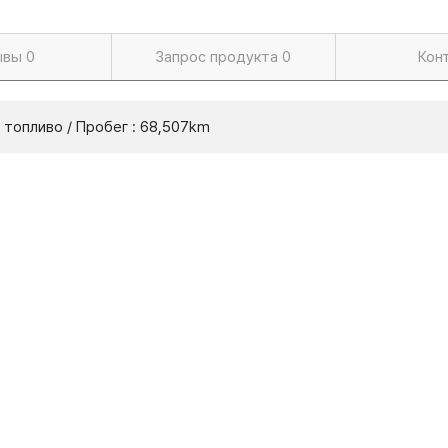
ывы
0
Запрос продукта
0
Кон
е топливо / Пробег : 68,507km