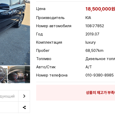
18,500,000
Цена
Производитель
KIA
Номер автомобиля
108구7852
Год
2019.07
Комплектация
luxury
Пробег
68,507km
Топливо
Дизельное топ
Авто/Стик
A/T
Номер телефона
010-9380-8985
상품의 재고가 부족
дующий