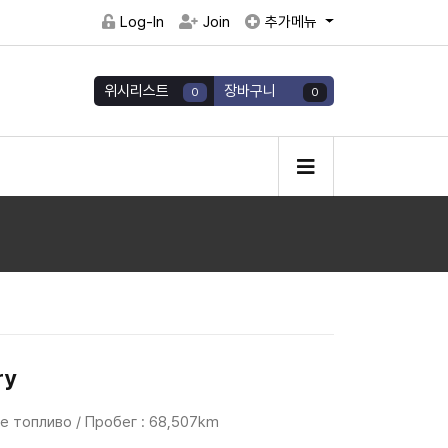
Log-In
Join
추가메뉴
위시리스트
장바구니
0
0
ry
ое топливо / Пробег : 68,507km