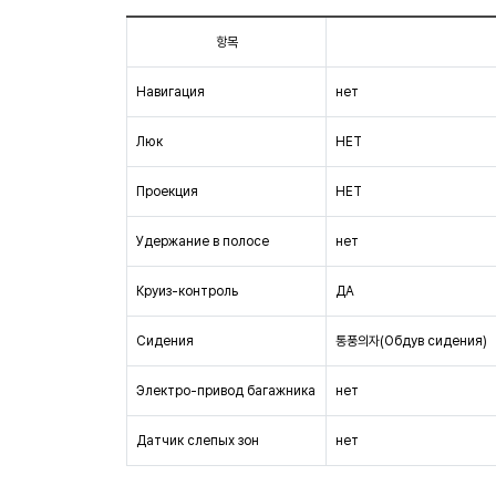
항목
Навигация
нет
Люк
НЕТ
Проекция
НЕТ
Удержание в полосе
нет
Круиз-контроль
ДА
Сидения
통풍의자(Обдув сидения)
Электро-привод багажника
нет
Датчик слепых зон
нет