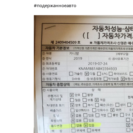
#подержанноеавто