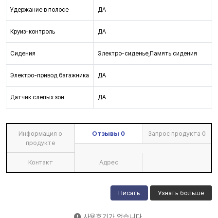
Удержание в полосе
ДА
Круиз-контроль
ДА
Сидения
Электро-сиденье,Память сидения
Электро-привод багажника
ДА
Датчик слепых зон
ДА
Информация о
Отзывы
0
Запрос продукта
0
продукте
Контакт
Адрес
Писать
Узнать больше
사용후기가 없습니다.