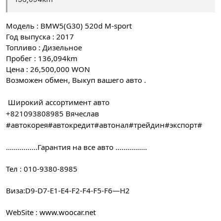
Модель : BMW5(G30) 520d M-sport
Год выпуска : 2017
Топливо : Дизельное
Пробег : 136,094km
Цена : 26,500,000 WON
Возможен обмен, Выкуп вашего авто .
Широкий ассортимент авто
+821093808985 Вячеслав
#автокорея#автокредит#автонал#трейдин#экспорт#
…………….Гарантия на все авто …………….
Тел : 010-9380-8985
Виза:D9-D7-E1-E4-F2-F4-F5-F6—H2
WebSite :
www.woocar.net