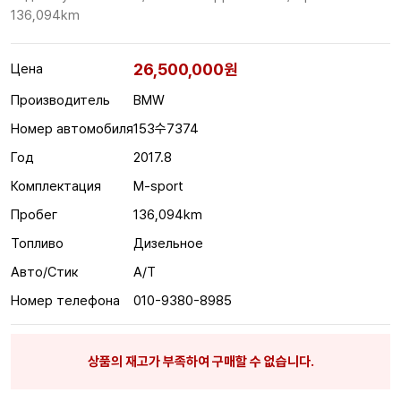
136,094km
26,500,000원
Цена
Производитель
BMW
Номер автомобиля
153수7374
Год
2017.8
Комплектация
M-sport
Пробег
136,094km
Топливо
Дизельное
Авто/Стик
A/T
Номер телефона
010-9380-8985
상품의 재고가 부족하여 구매할 수 없습니다.