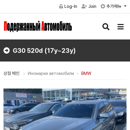
Log-In
Join
추가메뉴
검
메
색
뉴
버
버
튼
튼
G30 520d (17y~23y)
상점 메인
Иномарки автомобили
BMW