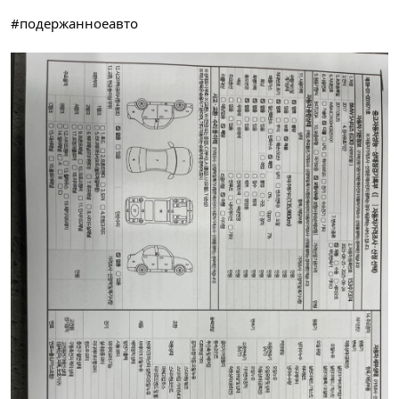
#подержанноеавто