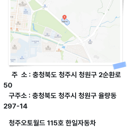
주 소 : 충청북도 청주시 청원구 2순환로
50
구주소 : 충청북도 청주시 청원구 율량동
297-14
청주오토월드 115호 한일자동차