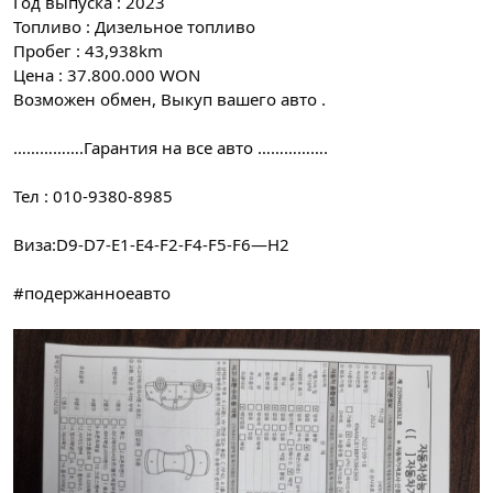
Год выпуска : 2023
Топливо : Дизельное топливо
Пробег : 43,938km
Цена : 37.800.000 WON
Возможен обмен, Выкуп вашего авто .
…………….Гарантия на все авто …………….
Тел : 010-9380-8985
Виза:D9-D7-E1-E4-F2-F4-F5-F6—H2
#подержанноеавто