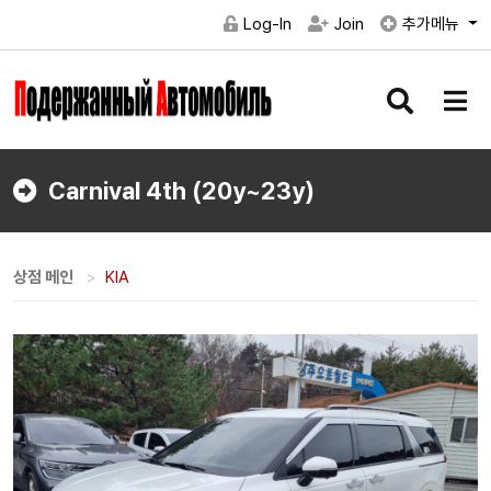
Log-In
Join
추가메뉴
검
메
색
뉴
버
버
튼
튼
Carnival 4th (20y~23y)
상점 메인
KIA