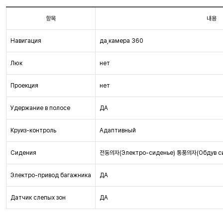
항목
내용
Навигация
да,камера 360
Люк
нет
Проекция
нет
Удержание в полосе
ДА
Круиз-контроль
Адаптивный
Сидения
전동의자(Электро-сиденье) 통풍의자(Обдув с
Электро-привод багажника
ДА
Датчик слепых зон
ДА