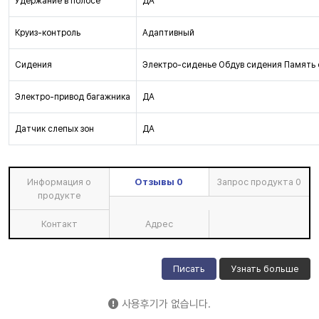
Удержание в полосе
ДА
Круиз-контроль
Адаптивный
Сидения
Электро-сиденье Обдув сидения Память
Электро-привод багажника
ДА
Датчик слепых зон
ДА
Информация о
Отзывы
0
Запрос продукта
0
продукте
Контакт
Адрес
Писать
Узнать больше
사용후기가 없습니다.