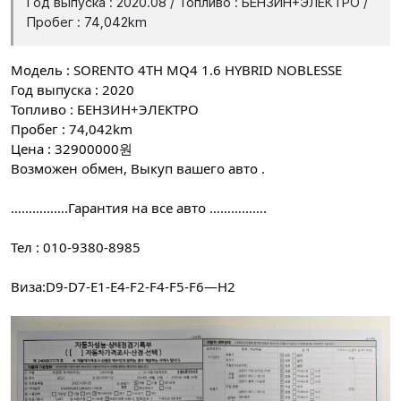
Год выпуска : 2020.08 / Топливо : БЕНЗИН+ЭЛЕКТРО /
Пробег : 74,042km
Модель : SORENTO 4TH MQ4 1.6 HYBRID NOBLESSE
Год выпуска : 2020
Топливо : БЕНЗИН+ЭЛЕКТРО
Пробег : 74,042km
Цена : 32900000원
Возможен обмен, Выкуп вашего авто .
…………….Гарантия на все авто …………….
Тел : 010-9380-8985
Виза:D9-D7-E1-E4-F2-F4-F5-F6—H2