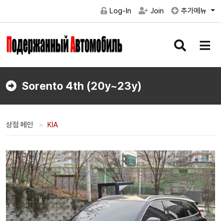
Log-In
Join
추가메뉴
검
메
색
뉴
버
버
튼
튼
Sorento 4th (20y~23y)
상점 메인
KIA