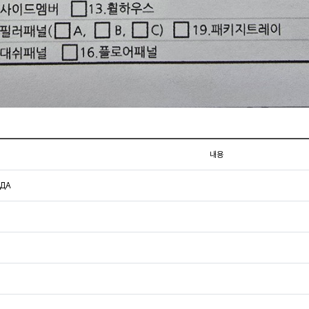
내용
ИДА