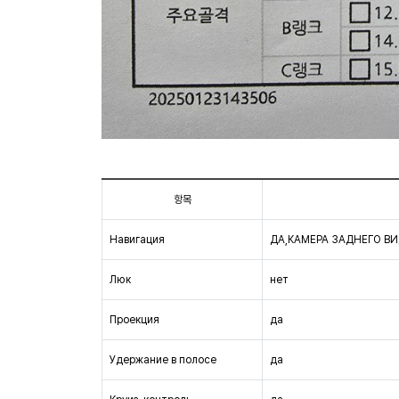
항목
Навигация
ДА,КАМЕРА ЗАДНЕГО В
Люк
нет
Проекция
да
Удержание в полосе
да