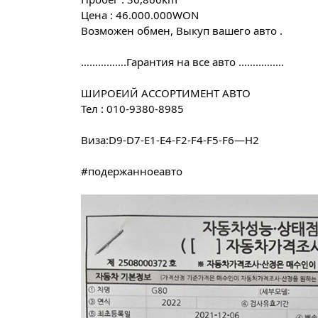
Цена : 46.000.000WON
Возможен обмен, Выкуп вашего авто .
…………….Гарантия на все авто …………….
ШИРОЕИЙ АССОРТИМЕНТ АВТО
Тел : 010-9380-8985
Виза:D9-D7-E1-E4-F2-F4-F5-F6—H2
#подержанноеавто