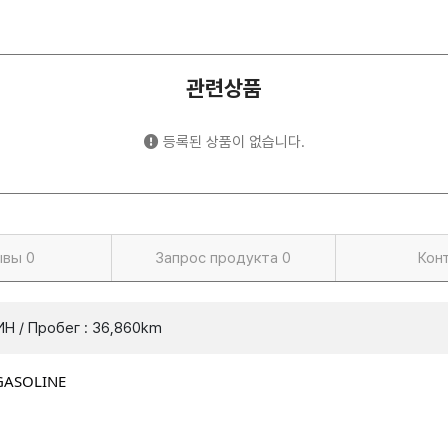
관련상품
등록된 상품이 없습니다.
ывы
0
Запрос продукта
0
Кон
ЗИН / Пробег : 36,860km
 GASOLINE