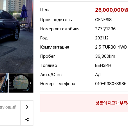
26,000,000
Цена
Производитель
GENESIS
Номер автомобиля
277구1336
Год
2021.12
Комплектация
2.5 TURBO 4WD
Пробег
36,860km
Топливо
БЕНЗИН
Авто/Стик
A/T
Номер телефона
010-9380-8985
상품의 재고가 부족
дующий