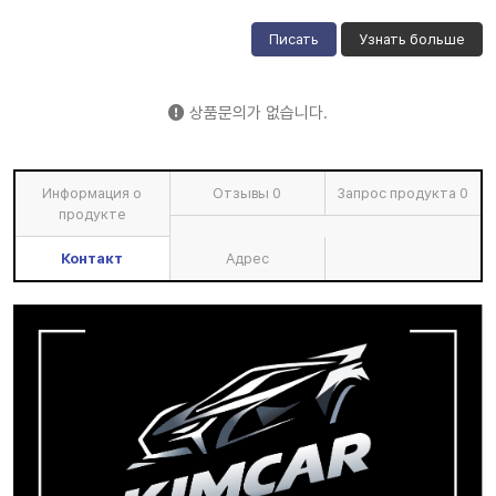
Писать
Узнать больше
상품문의가 없습니다.
Информация о
Отзывы
0
Запрос продукта
0
продукте
Контакт
Адрес