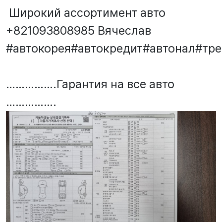
Широкий ассортимент авто
+821093808985 Вячеслав
#автокорея#автокредит#автонал#тр
…………….Гарантия на все авто
…………….