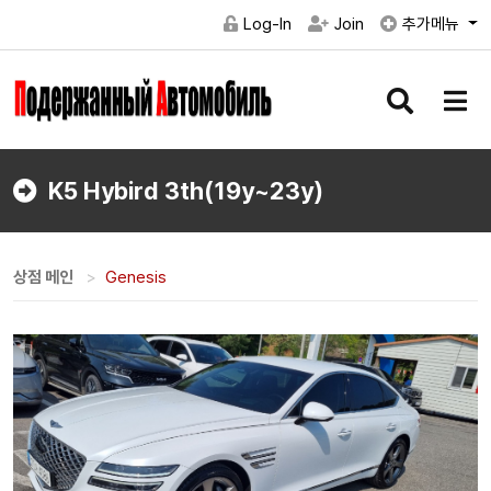
Log-In
Join
추가메뉴
검
메
색
뉴
버
버
튼
튼
K5 Hybird 3th(19y~23y)
상점 메인
Genesis