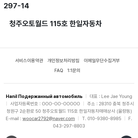
297-14
청주오토월드 115호 한일자동차
서비스이용약관
개인정보처리방침
이메일무단수집거부
FAQ
1:1문의
Hanil Подержанный автомобиль
|
대표 : Lee Jae Young
|
사업자등록번호 : OOO-OO-OOOOO
|
주소 : 28310 충북 청주시
청원구 2순환로 50 청주오토월드 115호 한일자동차매매상사 (율량동)
E-mail :
woocar2792@naver.com
|
T. 010-9380-8985
|
F.
043-297-8803