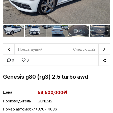
Предыдущий
Следующий
0
0
Genesis g80 (rg3) 2.5 turbo awd
54,500,000원
Цена
Производитель
GENESIS
Номер автомобиля
370가4086