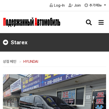
Log-In
Join
추가메뉴
검
메
색
뉴
버
버
튼
튼
Starex
상점 메인
HYUNDAI