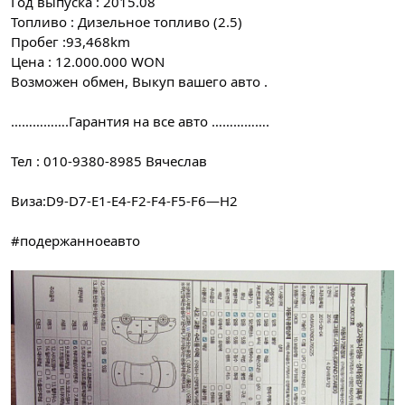
Год выпуска : 2015.08
Топливо : Дизельное топливо (2.5)
Пробег :93,468km
Цена : 12.000.000 WON
Возможен обмен, Выкуп вашего авто .
…………….Гарантия на все авто …………….
Тел : 010-9380-8985 Вячеслав
Виза:D9-D7-E1-E4-F2-F4-F5-F6—H2
#подержанноеавто