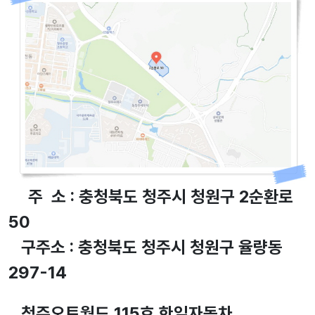
주 소 : 충청북도 청주시 청원구 2순환로
50
구주소 : 충청북도 청주시 청원구 율량동
297-14
청주오토월드 115호 한일자동차