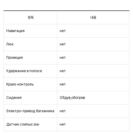
항목
내용
Навигация
нет
Люк
нет
Проекция
нет
Удержание в полосе
нет
Круиз-контроль
нет
Сидения
Обдув,обогрев
Электро-привод багажника
нет
Датчик слепых зон
нет