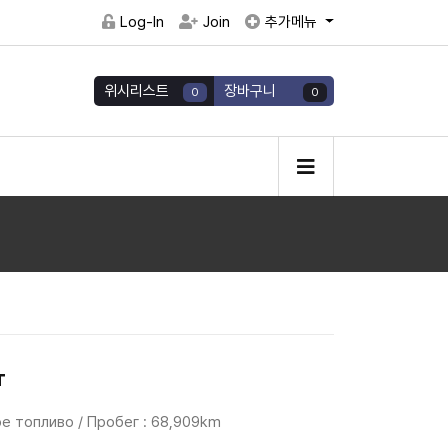
Log-In
Join
추가메뉴
위시리스트
장바구니
0
0
т
ое топливо / Пробег : 68,909km