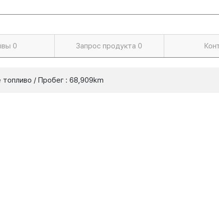
ывы
0
Запрос продукта
0
Кон
е топливо / Пробег : 68,909km