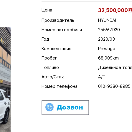
32,500,000
Цена
Производитель
HYUNDAI
Номер автомобиля
255모7920
Год
2020/03
Комплектация
Prestige
Пробег
68,909km
Топливо
Дизельное топ
Авто/Стик
A/T
Номер телефона
010-9380-8985