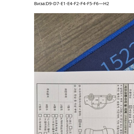
Виза:D9-D7-E1-E4-F2-F4-F5-F6—H2