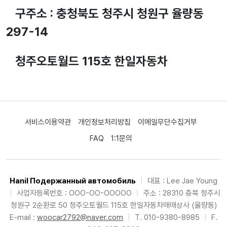
구주소 : 충청북도 청주시 청원구 율량동
297-14
청주오토월드 115호 한일자동차
서비스이용약관
개인정보처리방침
이메일무단수집거부
FAQ
1:1문의
Hanil Подержанный автомобиль
|
대표 : Lee Jae Young
|
사업자등록번호 : OOO-OO-OOOOO
|
주소 : 28310 충북 청주시
청원구 2순환로 50 청주오토월드 115호 한일자동차매매상사 (율량동)
E-mail :
woocar2792@naver.com
|
T. 010-9380-8985
|
F.