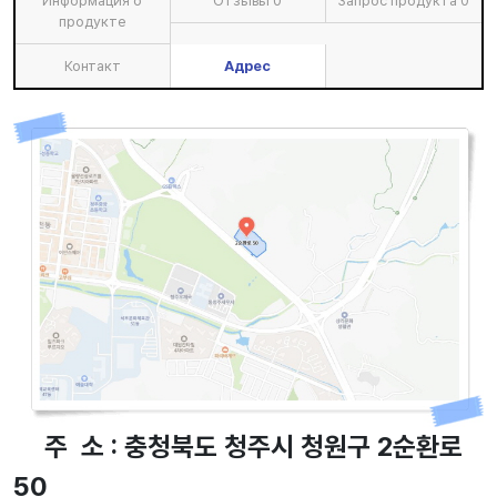
Информация о
Отзывы
0
Запрос продукта
0
продукте
Контакт
Адрес
주 소 : 충청북도 청주시 청원구 2순환로
50