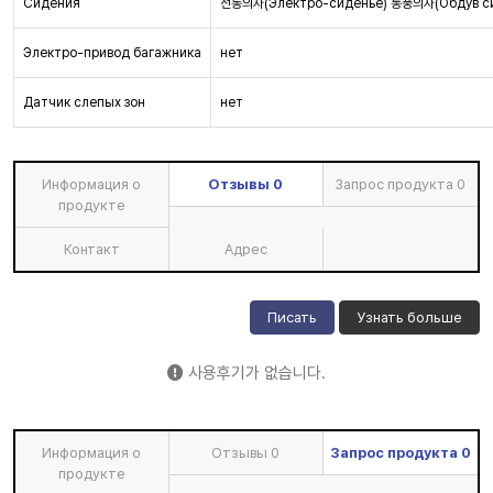
Сидения
전동의자(Электро-сиденье) 통풍의자(Обдув с
Электро-привод багажника
нет
Датчик слепых зон
нет
Информация о
Отзывы
0
Запрос продукта
0
продукте
Контакт
Адрес
Писать
Узнать больше
사용후기가 없습니다.
Информация о
Отзывы
0
Запрос продукта
0
продукте