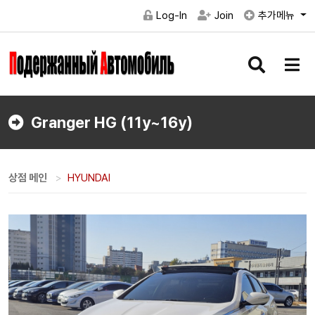
Log-In
Join
추가메뉴
검
메
색
뉴
버
버
튼
튼
Granger HG (11y~16y)
상점 메인
HYUNDAI