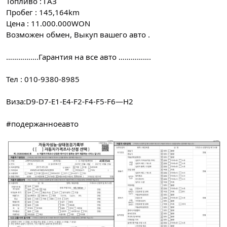
Топливо : ГАЗ
Пробег : 145,164km
Цена : 11.000.000WON
Возможен обмен, Выкуп вашего авто .
…………….Гарантия на все авто …………….
Тел : 010-9380-8985
Виза:D9-D7-E1-E4-F2-F4-F5-F6—H2
#подержанноеавто