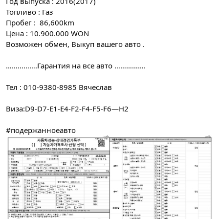
Год выпуска : 2016(2017)
Топливо : Газ
Пробег : 86,600km
Цена : 10.900.000 WON
Возможен обмен, Выкуп вашего авто .
…………….Гарантия на все авто …………….
Тел : 010-9380-8985 Вячеслав
Виза:D9-D7-E1-E4-F2-F4-F5-F6—H2
#подержанноеавто