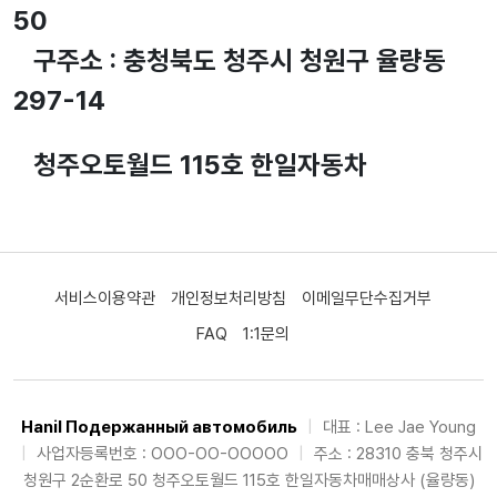
50
구주소 : 충청북도 청주시 청원구 율량동
297-14
청주오토월드 115호 한일자동차
서비스이용약관
개인정보처리방침
이메일무단수집거부
FAQ
1:1문의
Hanil Подержанный автомобиль
|
대표 : Lee Jae Young
|
사업자등록번호 : OOO-OO-OOOOO
|
주소 : 28310 충북 청주시
청원구 2순환로 50 청주오토월드 115호 한일자동차매매상사 (율량동)