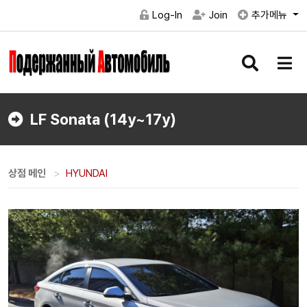
Log-In
Join
추가메뉴
검
메
색
뉴
버
버
튼
튼
LF Sonata (14y~17y)
상점 메인
HYUNDAI