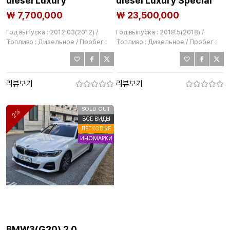
diesel Luxury
diesel Luxury Special
₩ 7,700,000
₩ 23,500,000
Год выпуска : 2012.03(2012) /
Год выпуска : 2018.5(2018) /
Топливо : Дизельное / Пробег :
Топливо : Дизельное / Пробег :
192,000km
134,617km
리뷰보기
리뷰보기
SOLD OUT
2%
ВСЕ ВИДЫ
ЛЕГКОВЫЕ
ИНОМАРКИ
BMW3(G20) 2.0