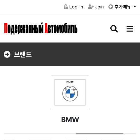
Log-In
Join
추가메뉴
검
메
색
뉴
버
버
튼
튼
브랜드
BMW