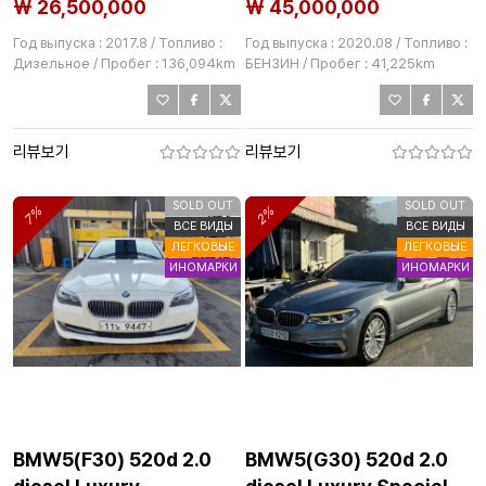
₩ 26,500,000
₩ 45,000,000
Год выпуска : 2017.8 / Топливо :
Год выпуска : 2020.08 / Топливо :
Дизельное / Пробег : 136,094km
БЕНЗИН / Пробег : 41,225km
리뷰보기
리뷰보기
SOLD OUT
SOLD OUT
7%
2%
ВСЕ ВИДЫ
ВСЕ ВИДЫ
ЛЕГКОВЫЕ
ЛЕГКОВЫЕ
ИНОМАРКИ
ИНОМАРКИ
BMW5(F30) 520d 2.0
BMW5(G30) 520d 2.0