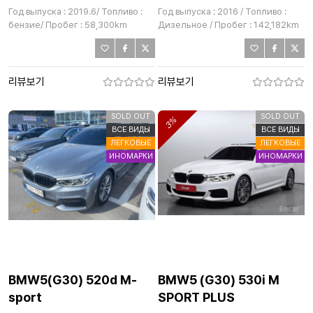
Год выпуска : 2019.6/ Топливо :
Год выпуска : 2016 / Топливо :
бензие/ Пробег : 58,300km
Дизельное / Пробег : 142,182km
리뷰보기
리뷰보기
SOLD OUT
SOLD OUT
3%
ВСЕ ВИДЫ
ВСЕ ВИДЫ
ЛЕГКОВЫЕ
ЛЕГКОВЫЕ
ИНОМАРКИ
ИНОМАРКИ
BMW5(G30) 520d M-
BMW5 (G30) 530i M
sport
SPORT PLUS