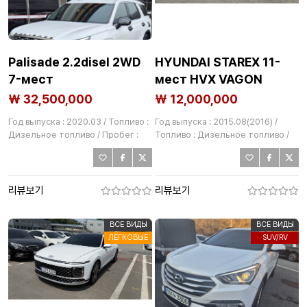
Palisade 2.2disel 2WD
HYUNDAI STAREX 11-
7-мест
мест HVX VAGON
₩ 32,500,000
₩ 12,000,000
Год выпуска : 2020.03 / Топливо :
Год выпуска : 2015.08(2016) /
Дизельное топливо / Пробег :
Топливо : Дизельное топливо /
68,909km
Пробег : 93,468km
리뷰보기
리뷰보기
ВСЕ ВИДЫ
ВСЕ ВИДЫ
ЛЕГКОВЫЕ
SUV/RV