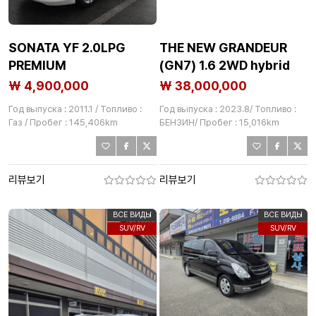
SONATA YF 2.0LPG
THE NEW GRANDEUR
PREMIUM
(GN7) 1.6 2WD hybrid
EXCLUSIVE
₩ 4,900,000
₩ 38,000,000
Год выпуска : 2011.1 / Топливо :
Год выпуска : 2023.8/ Топливо :
Газ / Пробег : 145,406km
БЕНЗИН/ Пробег : 15,016km
리뷰보기
리뷰보기
ВСЕ ВИДЫ
ВСЕ ВИДЫ
SUV/RV
SUV/RV