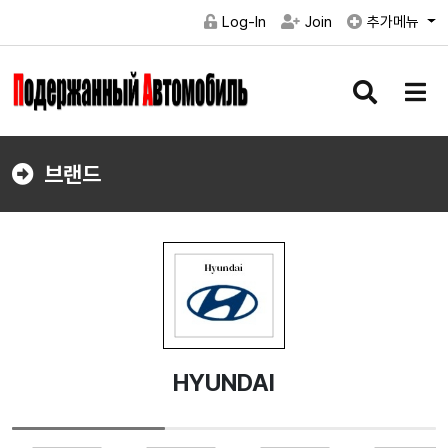
Log-In
Join
추가메뉴
검
메
색
뉴
버
버
튼
튼
브랜드
HYUNDAI