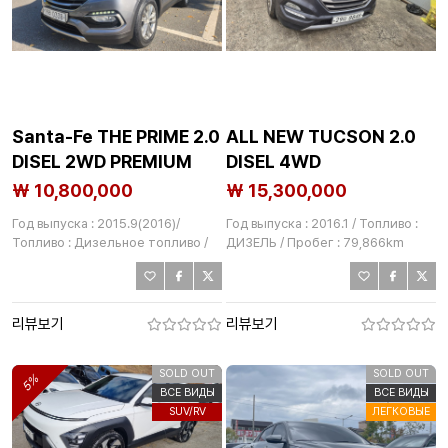
Santa-Fe THE PRIME 2.0
ALL NEW TUCSON 2.0
DISEL 2WD PREMIUM
DISEL 4WD
₩ 10,800,000
₩ 15,300,000
Год выпуска : 2015.9(2016)/
Год выпуска : 2016.1 / Топливо :
Топливо : Дизельное топливо /
ДИЗЕЛЬ / Пробег : 79,866km
Пробег : 151,361km
리뷰보기
리뷰보기
SOLD OUT
SOLD OUT
5%
ВСЕ ВИДЫ
ВСЕ ВИДЫ
SUV/RV
ЛЕГКОВЫЕ