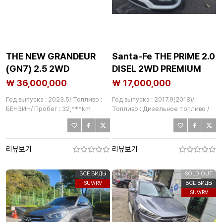
THE NEW GRANDEUR
Santa-Fe THE PRIME 2.0
(GN7) 2.5 2WD
DISEL 2WD PREMIUM
GASOLINE PREMIUM
₩ 36,000,000
₩ 17,000,000
Год выпуска : 2023.5/ Топливо :
Год выпуска : 2017.9(2018)/
БЕНЗИН/ Пробег : 32,***km
Топливо : Дизельное топливо /
Пробег : 75,000km
리뷰보기
리뷰보기
ВСЕ ВИДЫ
SOLD OUT
SUV/RV
ВСЕ ВИДЫ
SUV/RV