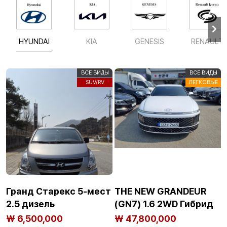
HYUNDAI
KIA
GENESIS
RENAULT
ВСЕ ВИДЫ
ВСЕ ВИДЫ
SUV/RV
ЛЕГКОВЫЕ
Гранд Старекс 5-мест
THE NEW GRANDEUR
2.5 дизель
(GN7) 1.6 2WD Гибрид
Каллиграфия 2025.2
₩ 6,500,000
₩ 47,800,000