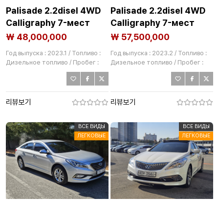
Palisade 2.2disel 4WD
Palisade 2.2disel 4WD
Calligraphy 7-мест
Calligraphy 7-мест
₩ 48,000,000
₩ 57,500,000
Год выпуска : 2023.1 / Топливо :
Год выпуска : 2023.2 / Топливо :
Дизельное топливо / Пробег :
Дизельное топливо / Пробег :
59,237km
58,281km
리뷰보기
리뷰보기
ВСЕ ВИДЫ
ВСЕ ВИДЫ
ЛЕГКОВЫЕ
ЛЕГКОВЫЕ