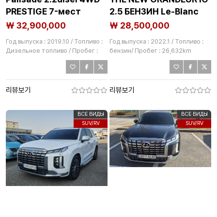
PRESTIGE 7-мест
2.5 БЕНЗИН Le-Blanc
₩ 32,900,000
₩ 28,500,000
Год выпуска : 2019.10 / Топливо :
Год выпуска : 2022.1 / Топливо :
Дизельное топливо / Пробег :
бензин/ Пробег : 26,632km
74,856km
리뷰보기
리뷰보기
ВСЕ ВИДЫ
ВСЕ ВИДЫ
SUV/RV
SUV/RV