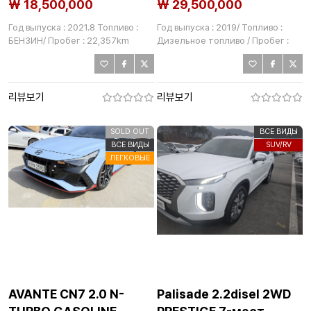
₩ 18,500,000
₩ 29,500,000
Год выпуска : 2021.8 Топливо :
Год выпуска : 2019/ Топливо :
БЕНЗИН/ Пробег : 22,357km
Дизельное топливо / Пробег :
85,603km
리뷰보기
리뷰보기
SOLD OUT
ВСЕ ВИДЫ
ВСЕ ВИДЫ
SUV/RV
ЛЕГКОВЫЕ
AVANTE CN7 2.0 N-
Palisade 2.2disel 2WD