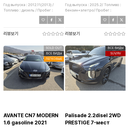
Год выпуска : 2012.11(2013) /
Год выпуска : 2025.2/ Топливо :
Топливо : дизель / Пробег :
бензин+элетро/ Пробег :
166,300km
19,872km
리뷰보기
리뷰보기
SOLD OUT
ВСЕ ВИДЫ
ВСЕ ВИДЫ
SUV/RV
ЛЕГКОВЫЕ
AVANTE CN7 MODERN
Palisade 2.2disel 2WD
1.6 gasoline 2021
PRESTIGE 7-мест