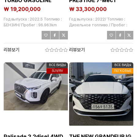
TURBO GASOLINE
PRESTIGE 7-мест
STICK
₩ 19,200,000
₩ 33,300,000
Год выпуска : 2022.5 Топливо :
Год выпуска : 2022/ Топливо :
БЕНЗИН/ Пробег : 96.963km
Дизельное топливо / Пробег :
72,558km
리뷰보기
리뷰보기
ВСЕ ВИДЫ
ВСЕ ВИДЫ
SUV/RV
ЛЕГКОВЫЕ
Palisade 2.2disel 4WD
THE NEW GRANDEUR IG