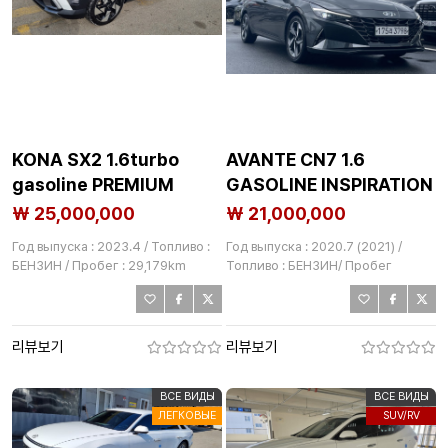
KONA SX2 1.6turbo
AVANTE CN7 1.6
gasoline PREMIUM
GASOLINE INSPIRATION
2020.7
₩ 25,000,000
₩ 21,000,000
Год выпуска : 2023.4 / Топливо :
Год выпуска : 2020.7 (2021) /
БЕНЗИН / Пробег : 29,179km
Топливо : БЕНЗИН/ Пробег
:47,644km
리뷰보기
리뷰보기
ВСЕ ВИДЫ
ВСЕ ВИДЫ
ЛЕГКОВЫЕ
SUV/RV